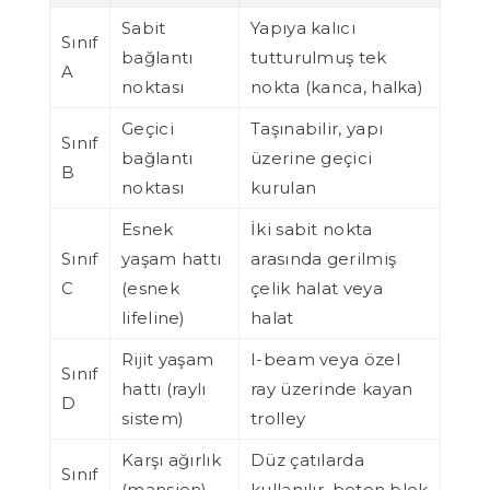
Sabit
Yapıya kalıcı
Sınıf
bağlantı
tutturulmuş tek
A
noktası
nokta (kanca, halka)
Geçici
Taşınabilir, yapı
Sınıf
bağlantı
üzerine geçici
B
noktası
kurulan
Esnek
İki sabit nokta
Sınıf
yaşam hattı
arasında gerilmiş
C
(esnek
çelik halat veya
lifeline)
halat
Rijit yaşam
I-beam veya özel
Sınıf
hattı (raylı
ray üzerinde kayan
D
sistem)
trolley
Karşı ağırlık
Düz çatılarda
Sınıf
(mansion)
kullanılır, beton blok