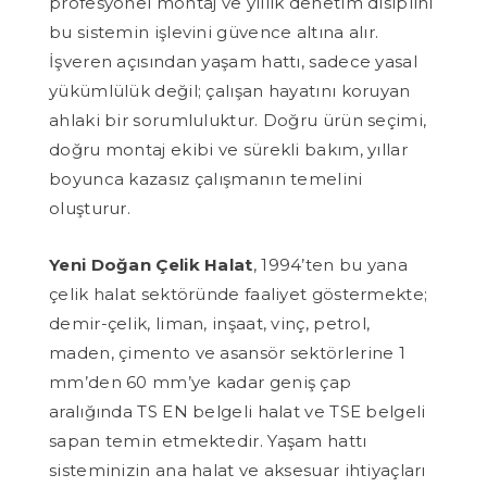
profesyonel montaj ve yıllık denetim disiplini
bu sistemin işlevini güvence altına alır.
İşveren açısından yaşam hattı, sadece yasal
yükümlülük değil; çalışan hayatını koruyan
ahlaki bir sorumluluktur. Doğru ürün seçimi,
doğru montaj ekibi ve sürekli bakım, yıllar
boyunca kazasız çalışmanın temelini
oluşturur.
Yeni Doğan Çelik Halat
, 1994’ten bu yana
çelik halat sektöründe faaliyet göstermekte;
demir-çelik, liman, inşaat, vinç, petrol,
maden, çimento ve asansör sektörlerine 1
mm’den 60 mm’ye kadar geniş çap
aralığında TS EN belgeli halat ve TSE belgeli
sapan temin etmektedir. Yaşam hattı
sisteminizin ana halat ve aksesuar ihtiyaçları