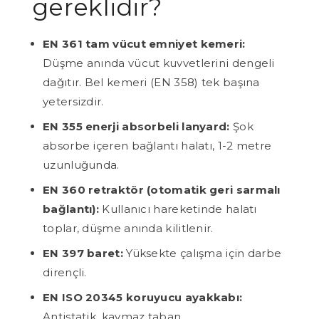
gereklidir?
EN 361 tam vücut emniyet kemeri:
Düşme anında vücut kuvvetlerini dengeli
dağıtır. Bel kemeri (EN 358) tek başına
yetersizdir.
EN 355 enerji absorbeli lanyard:
Şok
absorbe içeren bağlantı halatı, 1-2 metre
uzunluğunda.
EN 360 retraktör (otomatik geri sarmalı
bağlantı):
Kullanıcı hareketinde halatı
toplar, düşme anında kilitlenir.
EN 397 baret:
Yüksekte çalışma için darbe
dirençli.
EN ISO 20345 koruyucu ayakkabı:
Antistatik, kaymaz taban.