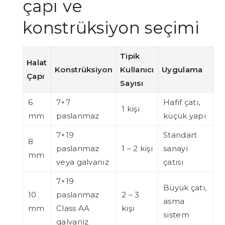
çapı ve
konstrüksiyon seçimi
Tipik
Halat
Konstrüksiyon
Kullanıcı
Uygulama
Çapı
Sayısı
6
7×7
Hafif çatı,
1 kişi
mm
paslanmaz
küçük yapı
7×19
Standart
8
paslanmaz
1 – 2 kişi
sanayi
mm
veya galvaniz
çatısı
7×19
Büyük çatı,
10
paslanmaz
2 – 3
asma
mm
Class AA
kişi
sistem
galvaniz