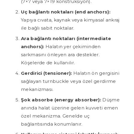
(7×7 veya 7×19 konstrüksiyon).
Uç bağlantı noktaları (end anchors):
Yapıya cıvata, kaynak veya kimyasal ankraj
ile bağlı sabit noktalar.
Ara bağlantı noktaları (intermediate
anchors):
Halatın yer çekiminden
sarkmasını önleyen ara destekler.
Köşelerde de kullanılır.
Gerdirici (tensioner):
Halatın ön gergisini
sağlayan turnbuckle veya özel gerdirme
mekanizması.
Şok absorbe (energy absorber):
Düşme
anında halat üzerine gelen kuvveti emen
özel mekanizma. Genelde uç
bağlantısında konumlanır.