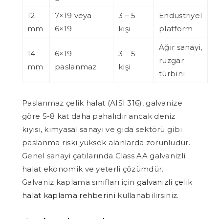
12
7×19 veya
3 – 5
Endüstriyel
mm
6×19
kişi
platform
Ağır sanayi,
14
6×19
3 – 5
rüzgar
mm
paslanmaz
kişi
türbini
Paslanmaz çelik halat (AISI 316), galvanize
göre 5-8 kat daha pahalıdır ancak deniz
kıyısı, kimyasal sanayi ve gıda sektörü gibi
paslanma riski yüksek alanlarda zorunludur.
Genel sanayi çatılarında Class AA galvanizli
halat ekonomik ve yeterli çözümdür.
Galvaniz kaplama sınıfları için
galvanizli çelik
halat kaplama rehberini
kullanabilirsiniz.