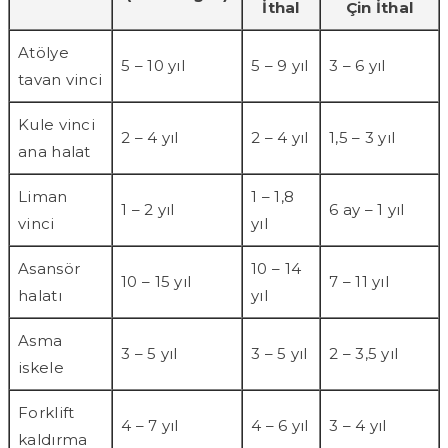
İthal
Çin İthal
Atölye
5 – 10 yıl
5 – 9 yıl
3 – 6 yıl
tavan vinci
Kule vinci
2 – 4 yıl
2 – 4 yıl
1,5 – 3 yıl
ana halat
Liman
1 – 1,8
1 – 2 yıl
6 ay – 1 yıl
vinci
yıl
Asansör
10 – 14
10 – 15 yıl
7 – 11 yıl
halatı
yıl
Asma
3 – 5 yıl
3 – 5 yıl
2 – 3,5 yıl
iskele
Forklift
4 – 7 yıl
4 – 6 yıl
3 – 4 yıl
kaldırma