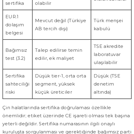
sertifika
olabilir
EUR.1
Mevcut değil (Türkiye
Türk menşei
dolaşım
AB tercih dışı)
kabulü
belgesi
TSE akredite
Bağımsız
Talep edilirse temin
laboratuvar
test (3.2)
edilir, ek maliyet
ulaşılabilir
Sertifika
Düşük tier-1, orta orta
Düşük (TSE
sahteciliği
segment, yüksek
denetim
riski
küçük üreticiler
altında)
Çin halatlarında sertifika doğrulaması özellikle
önemlidir; etiket üzerinde CE işareti olması tek başına
yeterli değildir. Sertifika numarasının ilgili onaylı
kuruluşta sorgulanması ve gerektiğinde bağımsız parti