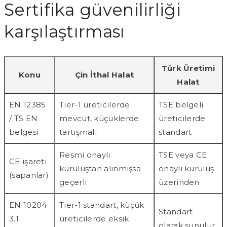
Sertifika güvenilirliği
karşılaştırması
Türk Üretimi
Konu
Çin İthal Halat
Halat
EN 12385
Tier-1 üreticilerde
TSE belgeli
/ TS EN
mevcut, küçüklerde
üreticilerde
belgesi
tartışmalı
standart
Resmi onaylı
TSE veya CE
CE işareti
kuruluştan alınmışsa
onaylı kuruluş
(sapanlar)
geçerli
üzerinden
EN 10204
Tier-1 standart, küçük
Standart
3.1
üreticilerde eksik
olarak sunulur