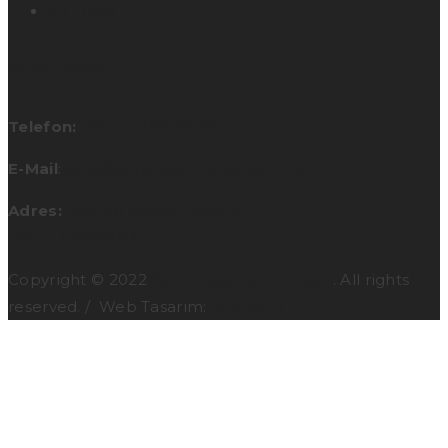
İLETİŞİM
Bize Ulaşın
Telefon:
+90312 394 04 96
E-Mail
:
satis@yenidogancelikhalat.com.tr
Adres:
Alınteri Bulvarı No:6-8
Ostim / ANKARA
Copyright © 2022
Yeni Doğan Çelik Halat
. All rights
reserved. / Web Tasarım:
EPOXSOFT