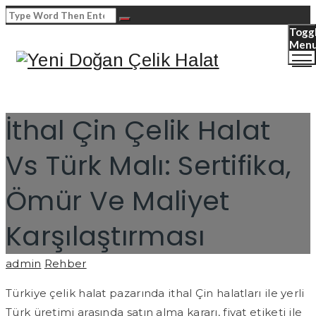
Togg
Men
İthal Çin Çelik Halat
Vs Türk Malı: Sertifika,
Ömür Ve Maliyet
Karşılaştırması
Author
Categories
admin
Rehber
Türkiye çelik halat pazarında ithal Çin halatları ile yerli
Türk üretimi arasında satın alma kararı, fiyat etiketi ile