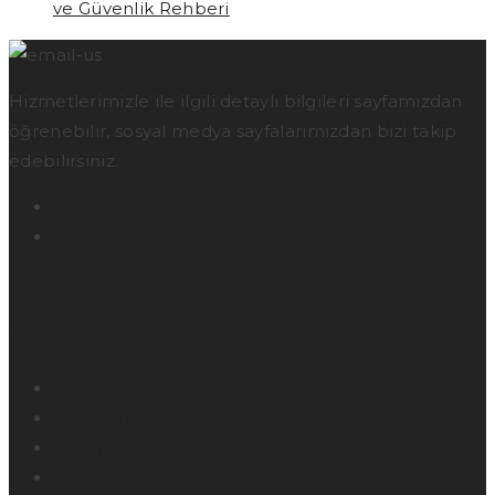
ve Güvenlik Rehberi
Hizmetlerimizle ile ilgili detaylı bilgileri sayfamızdan
öğrenebilir, sosyal medya sayfalarımızdan bizi takip
edebilirsiniz.
Menü
ANASAYFA
KURUMSAL
ONLINE KATALOG
HABERLER