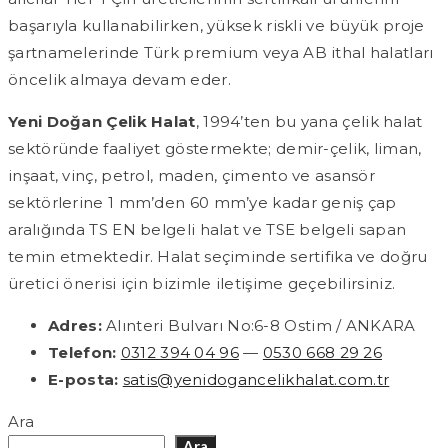
başarıyla kullanabilirken, yüksek riskli ve büyük proje
şartnamelerinde Türk premium veya AB ithal halatları
öncelik almaya devam eder.
Yeni Doğan Çelik Halat
, 1994’ten bu yana çelik halat
sektöründe faaliyet göstermekte; demir-çelik, liman,
inşaat, vinç, petrol, maden, çimento ve asansör
sektörlerine 1 mm’den 60 mm’ye kadar geniş çap
aralığında TS EN belgeli halat ve TSE belgeli sapan
temin etmektedir. Halat seçiminde sertifika ve doğru
üretici önerisi için bizimle iletişime geçebilirsiniz.
Adres:
Alınteri Bulvarı No:6-8 Ostim / ANKARA
Telefon:
0312 394 04 96
—
0530 668 29 26
E-posta:
satis@yenidogancelikhalat.com.tr
Ara
Ara