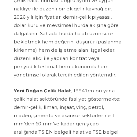
Çelik halat hurdası, doğru ayrım ve uygun
nakliye ile düzenli bir ek gelir kaynağıdır.
2026 yılı için fiyatlar; demir-çelik piyasası,
dolar kuru ve mevsimsel hurda akışına göre
dalgalanır. Sahada hurda halatı uzun süre
bekletmek hem değerini düşürür (paslanma,
kirlenme) hem de işletme alanı işgal eder;
düzenli alıcı ile yapılan kontrat veya
periyodik teslimat hem ekonomik hem
yönetimsel olarak tercih edilen yöntemdir.
Yeni Doğan Çelik Halat
, 1994’ten bu yana
çelik halat sektöründe faaliyet göstermekte;
demir-çelik, liman, inşaat, vinç, petrol,
maden, çimento ve asansör sektörlerine 1
mm’den 60 mm’ye kadar geniş çap
aralığında TS EN belgeli halat ve TSE belgeli