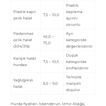
Plastik
Plastik kaplı
kaplama
7,5 – 10,0
çelik halat
ayrımı
zorunlu
Paslanmaz
Ayrı
45,0 –
çelik halat
kategoride
75,0
(304/316)
değerlendirilir
Düşük
Karışık halat
7,5 – 10,5
kategoride
hurdası
sınıflandırılır
Temizlik
Yağlı/gresli
6,5 – 9,0
maliyeti
halat
düşülür
Hurda fiyatları; İskenderun, İzmir Aliağa,