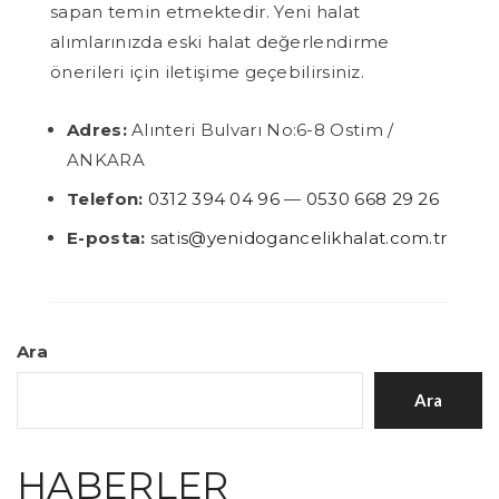
sapan temin etmektedir. Yeni halat
alımlarınızda eski halat değerlendirme
önerileri için iletişime geçebilirsiniz.
Adres:
Alınteri Bulvarı No:6-8 Ostim /
ANKARA
Telefon:
0312 394 04 96
—
0530 668 29 26
E-posta:
satis@yenidogancelikhalat.com.tr
Ara
Ara
HABERLER