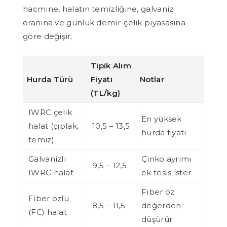
hacmine, halatın temizliğine, galvaniz
oranına ve günlük demir-çelik piyasasına
göre değişir.
Tipik Alım
Hurda Türü
Fiyatı
Notlar
(TL/kg)
IWRC çelik
En yüksek
halat (çıplak,
10,5 – 13,5
hurda fiyatı
temiz)
Galvanizli
Çinko ayrımı
9,5 – 12,5
IWRC halat
ek tesis ister
Fiber öz
Fiber özlü
8,5 – 11,5
değerden
(FC) halat
düşürür