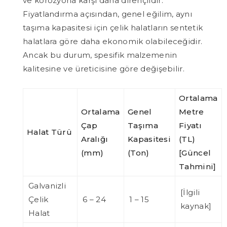
ve korozyona karşı daha dirençlidir.
Fiyatlandırma açısından, genel eğilim, aynı
taşıma kapasitesi için çelik halatların sentetik
halatlara göre daha ekonomik olabileceğidir.
Ancak bu durum, spesifik malzemenin
kalitesine ve üreticisine göre değişebilir.
Ortalama
Ortalama
Genel
Metre
Çap
Taşıma
Fiyatı
Halat Türü
Aralığı
Kapasitesi
(TL)
(mm)
(Ton)
[Güncel
Tahmini]
Galvanizli
[İlgili
Çelik
6 – 24
1 – 15
kaynak]
Halat