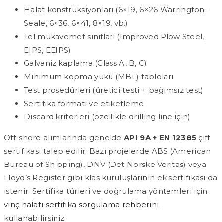
Halat konstrüksiyonları (6×19, 6×26 Warrington-
Seale, 6×36, 6×41, 8×19, vb.)
Tel mukavemet sınıfları (Improved Plow Steel,
EIPS, EEIPS)
Galvaniz kaplama (Class A, B, C)
Minimum kopma yükü (MBL) tabloları
Test prosedürleri (üretici testi + bağımsız test)
Sertifika formatı ve etiketleme
Discard kriterleri (özellikle drilling line için)
Off-shore alımlarında genelde
API 9A + EN 12385
çift
sertifikası talep edilir. Bazı projelerde ABS (American
Bureau of Shipping), DNV (Det Norske Veritas) veya
Lloyd’s Register gibi klas kuruluşlarının ek sertifikası da
istenir. Sertifika türleri ve doğrulama yöntemleri için
vinç halatı sertifika sorgulama rehberini
kullanabilirsiniz.