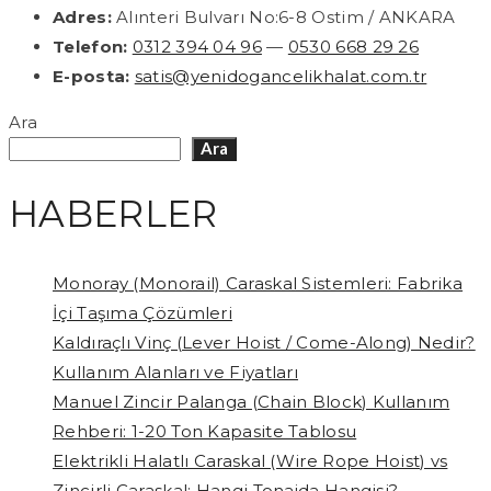
Adres:
Alınteri Bulvarı No:6-8 Ostim / ANKARA
Telefon:
0312 394 04 96
—
0530 668 29 26
E-posta:
satis@yenidogancelikhalat.com.tr
Ara
Ara
HABERLER
Monoray (Monorail) Caraskal Sistemleri: Fabrika
İçi Taşıma Çözümleri
Kaldıraçlı Vinç (Lever Hoist / Come-Along) Nedir?
Kullanım Alanları ve Fiyatları
Manuel Zincir Palanga (Chain Block) Kullanım
Rehberi: 1-20 Ton Kapasite Tablosu
Elektrikli Halatlı Caraskal (Wire Rope Hoist) vs
Zincirli Caraskal: Hangi Tonajda Hangisi?