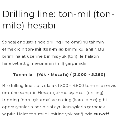
Drilling line: ton-mil (ton-
mile) hesabı
Sondaj endüstrisinde drilling line ömrünü tahmin
etmek için
ton-mil (ton-mile)
birimi kullanılır. Bu
birim, halat üzerine binmiş yük (ton) ile halatın
hareket ettiği mesafenin (mil) çarpımıdır.
Ton-mile = (Yük × Mesafe) / (2.000 × 5.280)
Bir drilling line tipik olarak 1.500 – 4.500 ton-mile servis
ömrüne sahiptir. Hesap, çekme aşaması (drilling),
tripping (boru çıkarma) ve coring (karot alma) gibi
operasyonların her birini ayrı katsayılarla çarparak
yapılır. Halat ton-mile limitine yaklaştığında
cut-off