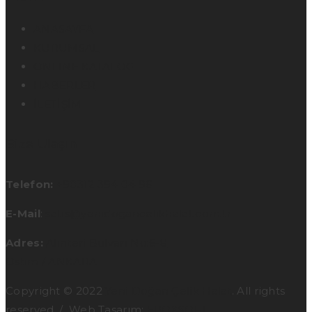
ANASAYFA
KURUMSAL
ONLINE KATALOG
HABERLER
İLETİŞİM
Bize Ulaşın
Telefon:
+90312 394 04 96
E-Mail
:
satis@yenidogancelikhalat.com.tr
Adres:
Alınteri Bulvarı No:6-8
Ostim / ANKARA
Copyright © 2022
Yeni Doğan Çelik Halat
. All rights
reserved. / Web Tasarım:
EPOXSOFT