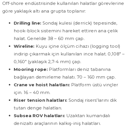
Off-shore endüstrisinde kullanılan halatlar görevlerine
göre yaklaşık altı ana grupta toplanır:
Drilling line:
Sondaj kulesi (derrick) tepesinde,
hook-block sistemini hareket ettiren ana çelik
halat. Genelde 38 – 60 mm çap.
Wireline:
Kuyu içine ölçüm cihazı (logging tool)
indirip çıkarmak için kullanılan ince halat. 0,108″ –
0,160″ (yaklaşık 2,7-4 mm) çap.
Mooring rope:
Platformları deniz tabanına
bağlayan demirleme halatı. 70 – 160 mm çap.
Crane ve hoist halatları:
Platform üstü vinçler
için. 16 – 40 mm.
Riser tension halatları:
Sondaj risers’larını dik
tutan denge halatları.
Subsea ROV halatları:
Uzaktan kumandalı
denizaltı araçlarının kalkış-iniş halatları.