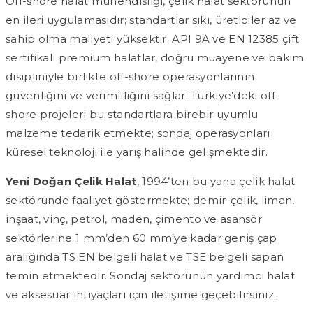
Off-shore halat mühendisliği, çelik halat sektörünün
en ileri uygulamasıdır; standartlar sıkı, üreticiler az ve
sahip olma maliyeti yüksektir. API 9A ve EN 12385 çift
sertifikalı premium halatlar, doğru muayene ve bakım
disipliniyle birlikte off-shore operasyonlarının
güvenliğini ve verimliliğini sağlar. Türkiye’deki off-
shore projeleri bu standartlara birebir uyumlu
malzeme tedarik etmekte; sondaj operasyonları
küresel teknoloji ile yarış halinde gelişmektedir.
Yeni Doğan Çelik Halat
, 1994’ten bu yana çelik halat
sektöründe faaliyet göstermekte; demir-çelik, liman,
inşaat, vinç, petrol, maden, çimento ve asansör
sektörlerine 1 mm’den 60 mm’ye kadar geniş çap
aralığında TS EN belgeli halat ve TSE belgeli sapan
temin etmektedir. Sondaj sektörünün yardımcı halat
ve aksesuar ihtiyaçları için iletişime geçebilirsiniz.