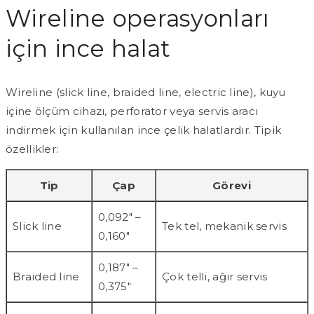
Wireline operasyonları
için ince halat
Wireline (slick line, braided line, electric line), kuyu
içine ölçüm cihazı, perforator veya servis aracı
indirmek için kullanılan ince çelik halatlardır. Tipik
özellikler:
Tip
Çap
Görevi
0,092″ –
Slick line
Tek tel, mekanik servis
0,160″
0,187″ –
Braided line
Çok telli, ağır servis
0,375″