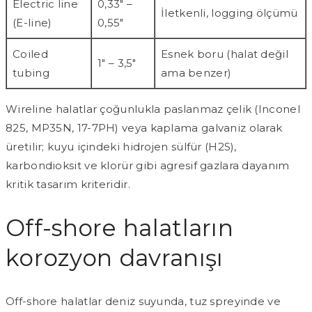
Electric line
0,33″ –
İletkenli, logging ölçümü
(E-line)
0,55″
Coiled
Esnek boru (halat değil
1″ – 3,5″
tubing
ama benzer)
Wireline halatlar çoğunlukla paslanmaz çelik (Inconel
825, MP35N, 17-7PH) veya kaplama galvaniz olarak
üretilir; kuyu içindeki hidrojen sülfür (H2S),
karbondioksit ve klorür gibi agresif gazlara dayanım
kritik tasarım kriteridir.
Off-shore halatların
korozyon davranışı
Off-shore halatlar deniz suyunda, tuz spreyinde ve