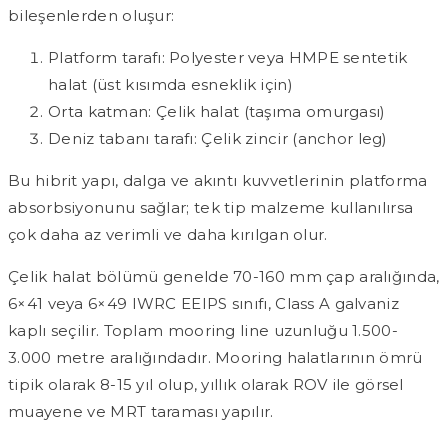
bileşenlerden oluşur:
Platform tarafı: Polyester veya HMPE sentetik
halat (üst kısımda esneklik için)
Orta katman: Çelik halat (taşıma omurgası)
Deniz tabanı tarafı: Çelik zincir (anchor leg)
Bu hibrit yapı, dalga ve akıntı kuvvetlerinin platforma
absorbsiyonunu sağlar; tek tip malzeme kullanılırsa
çok daha az verimli ve daha kırılgan olur.
Çelik halat bölümü genelde 70-160 mm çap aralığında,
6×41 veya 6×49 IWRC EEIPS sınıfı, Class A galvaniz
kaplı seçilir. Toplam mooring line uzunluğu 1.500-
3.000 metre aralığındadır. Mooring halatlarının ömrü
tipik olarak 8-15 yıl olup, yıllık olarak ROV ile görsel
muayene ve MRT taraması yapılır.