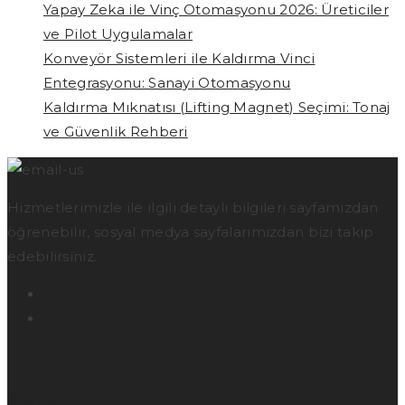
Yapay Zeka ile Vinç Otomasyonu 2026: Üreticiler
ve Pilot Uygulamalar
Konveyör Sistemleri ile Kaldırma Vinci
Entegrasyonu: Sanayi Otomasyonu
Kaldırma Mıknatısı (Lifting Magnet) Seçimi: Tonaj
ve Güvenlik Rehberi
Hizmetlerimizle ile ilgili detaylı bilgileri sayfamızdan
öğrenebilir, sosyal medya sayfalarımızdan bizi takip
edebilirsiniz.
Menü