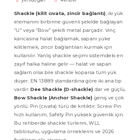
yenidogan
Rehber
Shackle (kilit cıvata, zincir bağlantı)
, iki yük
elemanını birbirine güvenli şekilde bağlayan
“U” veya “Bow” şekilli metal parçadır. Vinç
kancasına halat bağlamak, sapanı yüke
kilitlemek, zincir bağlantıları kurmak için
kullanılır. Yanlış shackle seçimi sistemdeki en
zayıf halka haline gelir — halat ve sapan
sağlam olsa bile shackle koparsa tüm yük
düşer. EN 13889 standardına göre iki ana tip
vardır:
Dee Shackle (D-shackle)
dar ve güçlü,
Bow Shackle (Anchor Shackle)
geniş ve çok
yönlü. Pin (cıvata) türü de kritiktir: Screw Pin
hızlı kullanım, Safety Pin yüksek güvenlik için.
Bu rehberde shackle türlerini, WLL
tablosunu, uygulama örneklerini ve 2026
fiyatlarını ele alıyoruz.