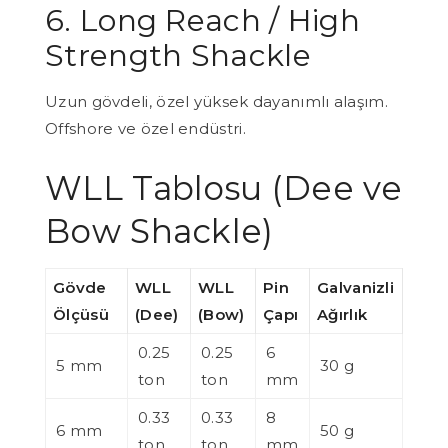
6. Long Reach / High
Strength Shackle
Uzun gövdeli, özel yüksek dayanımlı alaşım.
Offshore ve özel endüstri.
WLL Tablosu (Dee ve
Bow Shackle)
Gövde
WLL
WLL
Pin
Galvanizli
Ölçüsü
(Dee)
(Bow)
Çapı
Ağırlık
0.25
0.25
6
5 mm
30 g
ton
ton
mm
0.33
0.33
8
6 mm
50 g
ton
ton
mm