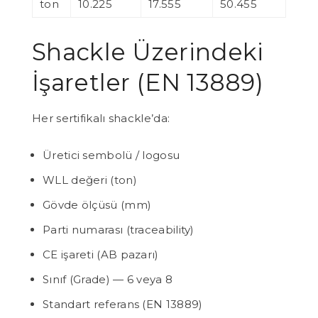
ton
10.225
17.555
50.455
Shackle Üzerindeki
İşaretler (EN 13889)
Her sertifikalı shackle’da:
Üretici sembolü / logosu
WLL değeri (ton)
Gövde ölçüsü (mm)
Parti numarası (traceability)
CE işareti (AB pazarı)
Sınıf (Grade) — 6 veya 8
Standart referans (EN 13889)