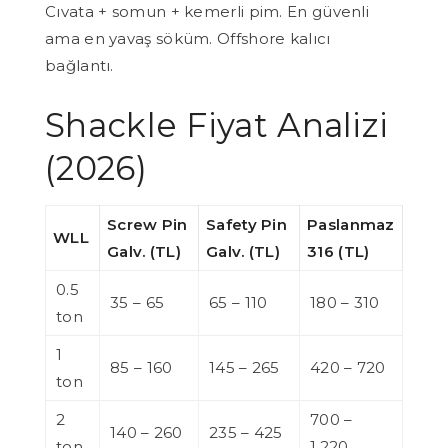
Cıvata + somun + kemerli pim. En güvenli
ama en yavaş söküm. Offshore kalıcı
bağlantı.
Shackle Fiyat Analizi
(2026)
Screw Pin
Safety Pin
Paslanmaz
WLL
Galv. (TL)
Galv. (TL)
316 (TL)
0.5
35 – 65
65 – 110
180 – 310
ton
1
85 – 160
145 – 265
420 – 720
ton
2
700 –
140 – 260
235 – 425
ton
1.220